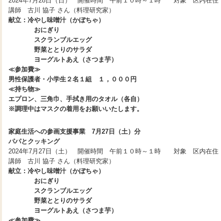
2024年7月28日（日） 開催時間 午前１０時～１時 対象 区内在
講師 古川 協子 さん（料理研究家）
献立：冷やし味噌汁（かぼちゃ）
おにぎり
スクランブルエッグ
野菜ととりのサラダ
ヨーグルトあえ（さつま芋）
≪参加費≫
男性保護者・小学生２名１組 １，０００円
≪持ち物≫
エプロン、三角巾、手拭き用のタオル（各自）
※調理中はマスクの着用をお願いいたします。
家庭生活への参画支援事業 7月27日（土）分
パパとクッキング
2024年7月27日（土） 開催時間 午前１０時～１時 対象 区内在
講師 古川 協子 さん（料理研究家）
献立：冷やし味噌汁（かぼちゃ）
おにぎり
スクランブルエッグ
野菜ととりのサラダ
ヨーグルトあえ（さつま芋）
≪参加費≫