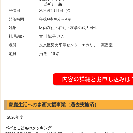
ービギナー編ー
開催日
2026年9月4日（金）
開催時間
午後6時30分～9時
対象
区内在住・在勤・在学の成人男性
料理講師
古川 協子 さん
場所
文京区男女平等センターエガリテ 実習室
定員
抽選 16 名
家庭生活への参画支援事業（過去実施済）
2026年度
パパとこどものクッキング