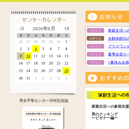
2026年8月
7月
9月
家庭生活へ
日
月
火
水
木
金
土
全館休館日
26
27
28
29
30
31
1
プラスワン
2
3
4
5
6
7
8
夏季自習ス
9
10
11
12
13
14
15
<夏休み企
16
17
18
19
20
21
22
23
24
25
26
27
28
29
30
31
1
2
3
4
5
男女平等センター30年記念誌
家庭生活への参画支援
男のクッキング
ービギナー編ー