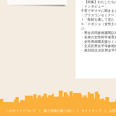
・【特集】わたしたち
・インタビュー：
子育て中ママに聞きま
・プラスワンセミナー
Ⅰ「取材を通して見た
Ⅱ「ドボジョ（女性土
ジ」
・男女共同参画週間記
・未来の女性科学者育
・女性再就職支援セミ
・文京区男女平等参画
・第32回文京区男女
このサイトについて
|
個人情報の取り扱い
|
サイトマップ
|
お問